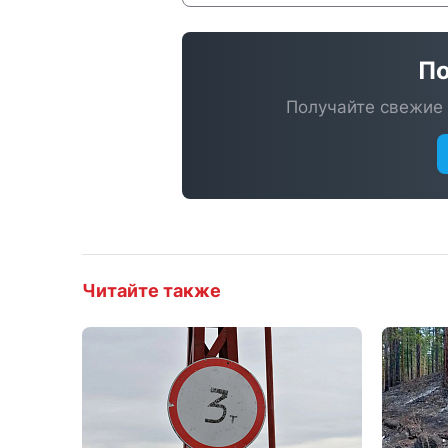
По
Получайте свежие 
Читайте также