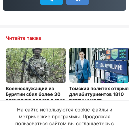
Читайте также
Военнослужащий из
Томский политех открыл
Бурятии сбил более 30
для абитуриентов 1810
вражеских дронов в зоне
платных мест
СВО
6666
На сайте используются cookie-файлы и
1359
метрические программы. Продолжая
пользоваться сайтом вы соглашаетесь с