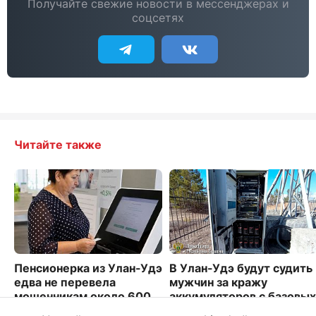
Получайте свежие новости в мессенджерах и
соцсетях
Читайте также
Пенсионерка из Улан-Удэ
В Улан-Удэ будут судить
едва не перевела
мужчин за кражу
мошенникам около 600
аккумуляторов с базовых
тысяч рублей
станций сотовой связи