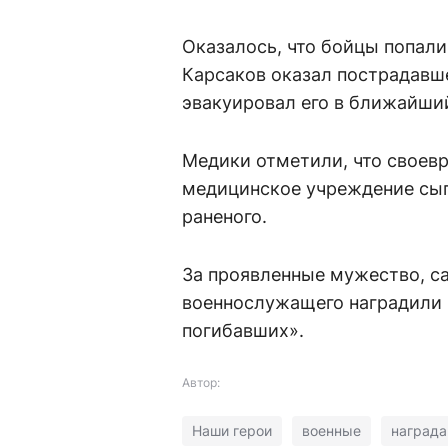
Оказалось, что бойцы попал
Карсаков оказал пострадавш
эвакуировал его в ближайши
Медики отметили, что своев
медицинское учреждение сыг
раненого.
За проявленные мужество, с
военнослужащего наградили 
погибавших».
Автор:
Наши герои
военные
награда