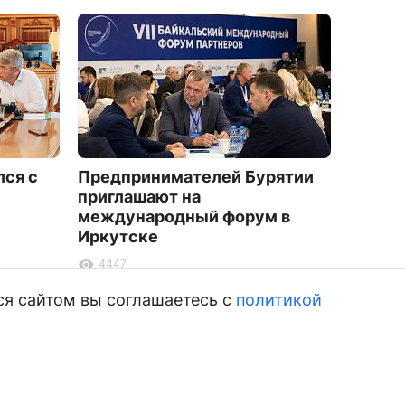
лся с
Предпринимателей Бурятии
Жител
приглашают на
Улан-У
международный форум в
нашес
Иркутске
2890
4447
ся сайтом вы соглашаетесь с
политикой