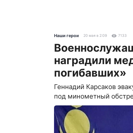
Наши герои
20 мая в 2:09
7133
Военнослужащ
наградили ме
погибавших»
Геннадий Карсаков эвак
под минометный обстр