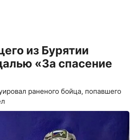
его из Бурятии
далью «За спасение
уировал раненого бойца, попавшего
ел