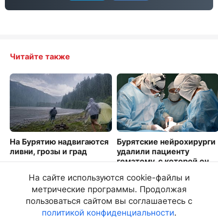
Читайте также
На Бурятию надвигаются
Бурятские нейрохирурги
ливни, грозы и град
удалили пациенту
гематому, с которой он
5575
прожил четыре года
На сайте используются cookie-файлы и
1916
метрические программы. Продолжая
пользоваться сайтом вы соглашаетесь с
политикой конфиденциальности
.