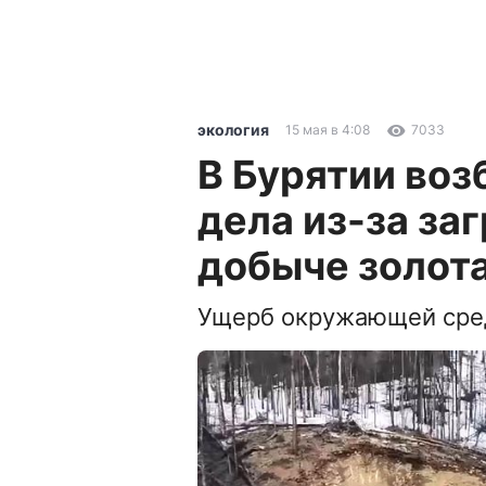
экология
15 мая в 4:08
7033
В Бурятии воз
дела из-за за
добыче золот
Ущерб окружающей сред