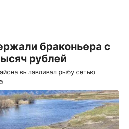
ержали браконьера с
тысяч рублей
района вылавливал рыбу сетью
а