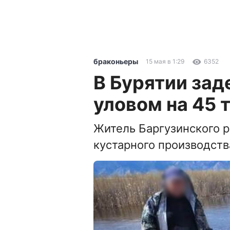
браконьеры
15 мая в 1:29
6352
В Бурятии зад
уловом на 45 
Житель Баргузинского 
кустарного производств