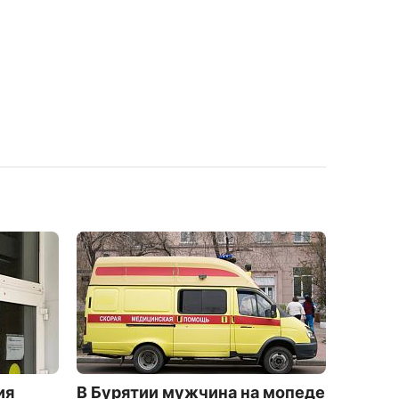
ия
В Бурятии мужчина на мопеде
Жител