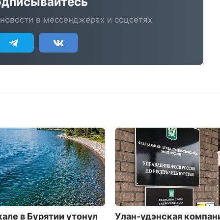
дписывайтесь
новости в мессенджерах и соцсетях
кале в Бурятии утонул
Улан-удэнская компан