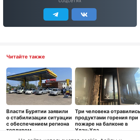
соцсетях
Читайте также
Власти Бурятии заявили
Три человека отравилис
о стабилизации ситуации
продуктами горения при
с обеспечением региона
пожаре на балконе в
топливом
Улан-Удэ
2584
1531