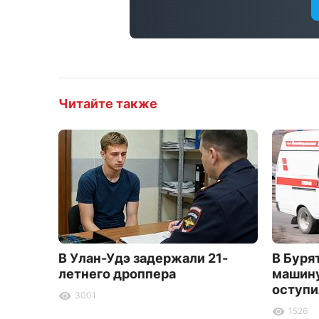
Читайте также
В Улан-Удэ задержали 21-
В Буря
летнего дроппера
машину
оступи
3001
1526