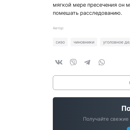
мягкой мере пресечения он м
помешать расследованию.
Автор:
сизо
чиновники
уголовное де
По
Получайте свежие 