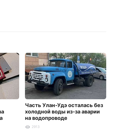
Часть Улан-Удэ осталась без
Жител
ва
холодной воды из-за аварии
более 
а
на водопроводе
заказа
фальш
2913