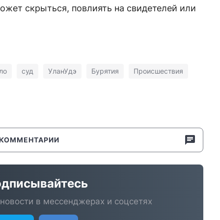
ожет скрыться, повлиять на свидетелей или
ло
суд
УланУдэ
Бурятия
Происшествия
КОММЕНТАРИИ
дписывайтесь
новости в мессенджерах и соцсетях