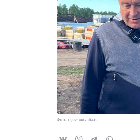
Фото: egov-buryatia.ru