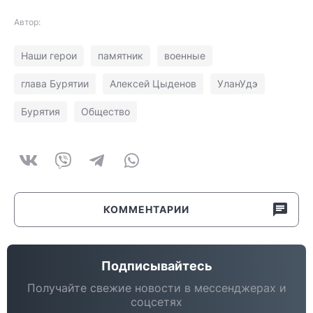
Автор:
Наши герои
памятник
военные
глава Бурятии
Алексей Цыденов
УланУдэ
Бурятия
Общество
КОММЕНТАРИИ
Подписывайтесь
Получайте свежие новости в мессенджерах и
соцсетях