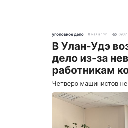
уголовное дело
8 мая в 1:41
6937
В Улан-Удэ во
дело из-за н
работникам к
Четверо машинистов не