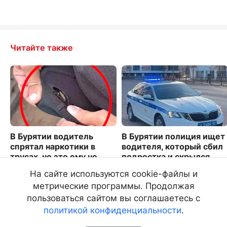
Читайте также
В Бурятии водитель
В Бурятии полиция ищет
спрятал наркотики в
водителя, который сбил
трусах, но это ему не
подростка и скрылся
помогло
2313
На сайте используются cookie-файлы и
3075
метрические программы. Продолжая
пользоваться сайтом вы соглашаетесь с
политикой конфиденциальности
.