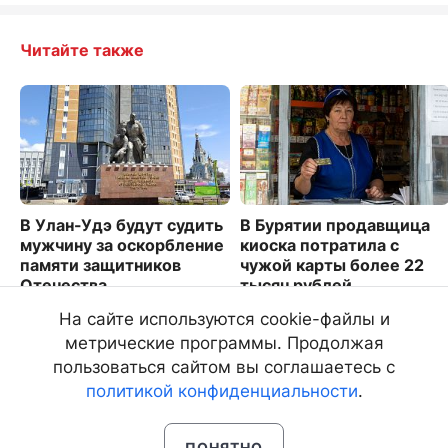
Читайте также
В Улан-Удэ будут судить
В Бурятии продавщица
мужчину за оскорбление
киоска потратила с
памяти защитников
чужой карты более 22
Отечества
тысяч рублей
2865
182
На сайте используются cookie-файлы и
метрические программы. Продолжая
пользоваться сайтом вы соглашаетесь с
политикой конфиденциальности
.
ПОНЯТНО