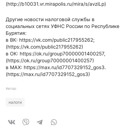
(http://b10031.vr.mirapolis.ru/mira/s/avziLp)
Другие новости налоговой службы в
социальных сетях УФНС России по Республике
Бурятия:
в ВК: https://vk.com/public217955262;
(https://vk.com/public217955262)
в ОК: https://ok.ru/group70000001400257,
(https://ok.ru/group70000001400257)
в МАХ: https://max.ru/id7707329152_gos3.
(https://max.ru/id7707329152_gos3)
Автор:
налоги