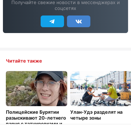
Получайте свежие новости в мессенджерах и
соцсетях
Читайте также
Полицейские Бурятии
Улан-Удэ разделят на
разыскивают 20-летнего
четыре зоны
парня с татуировками и
4432
гитарой