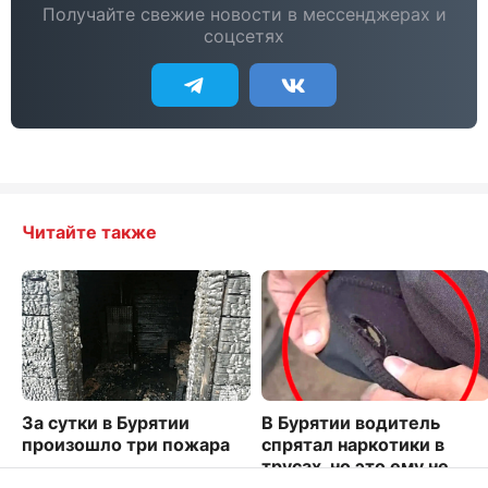
Получайте свежие новости в мессенджерах и
соцсетях
Читайте также
За сутки в Бурятии
В Бурятии водитель
произошло три пожара
спрятал наркотики в
трусах, но это ему не
2243