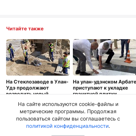
Читайте также
На Стеклозаводе в Улан-
На улан-удэнском Арбат
Удэ продолжают
приступают к укладке
возводить новый
гранитной плитки
путепровод
1953
На сайте используются cookie-файлы и
1417
метрические программы. Продолжая
пользоваться сайтом вы соглашаетесь с
политикой конфиденциальности
.