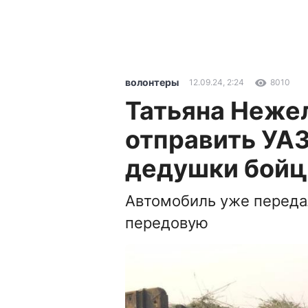
волонтеры
12.09.24, 2:24
8010
Татьяна Неже
отправить УАЗ
дедушки бойц
Автомобиль уже передал
передовую