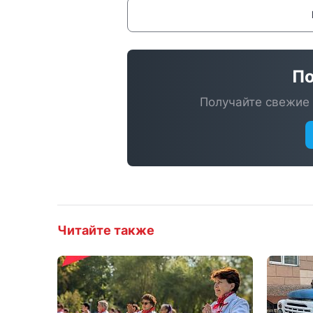
По
Получайте свежие 
Читайте также