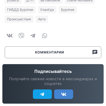
розыск
ДТП
автомобили
сбили человека
ГИБДД Бурятии
УланУдэ
Бурятия
Происшествия
Авто
КОММЕНТАРИИ
Подписывайтесь
Получайте свежие новости в мессенджерах и
соцсетях