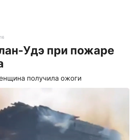
16
лан-Удэ при пожаре
а
енщина получила ожоги