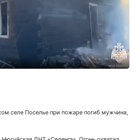
ском селе Поселье при пожаре погиб мужчина,
 Нюгуйская ДНТ «Селенга». Огонь охватил