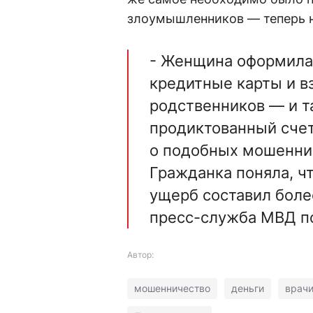
злоумышленников — теперь н
- Женщина оформила 
кредитные карты и вз
родственников — и т
продиктованный счет
о подобных мошеннич
Гражданка поняла, ч
ущерб составил боле
пресс-служба МВД по
Автор:
мошенничество
деньги
врач