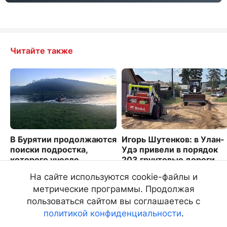
Читайте также
В Бурятии продолжаются
Игорь Шутенков: в Улан-
поиски подростка,
Удэ привели в порядок
которого унесло
203 грунтовые дороги
течением в реке Хилок
1286
На сайте используются cookie-файлы и
3926
метрические программы. Продолжая
пользоваться сайтом вы соглашаетесь с
политикой конфиденциальности
.