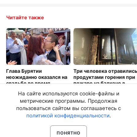
Читайте также
Глава Бурятии
Три человека отравилис
неожиданно оказался на
продуктами горения при
свадьбе во время
пожаре на балконе в
фестиваля ТОС. Видео
Улан-Удэ
На сайте используются cookie-файлы и
2652
932
метрические программы. Продолжая
пользоваться сайтом вы соглашаетесь с
политикой конфиденциальности
.
ПОНЯТНО