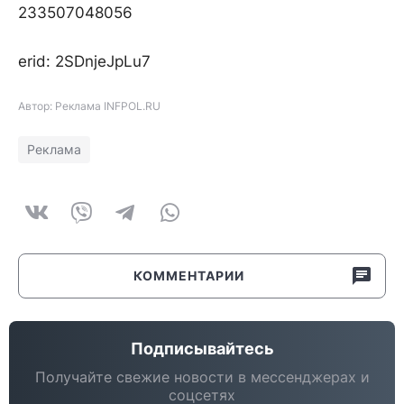
233507048056
erid: 2SDnjeJpLu7
Автор: Реклама INFPOL.RU
Реклама
КОММЕНТАРИИ
Подписывайтесь
Получайте свежие новости в мессенджерах и
соцсетях