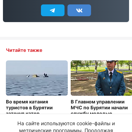
Читайте также
Во время катания
В Главном управлении
туристов в Бурятии
МЧС по Бурятии начали
затонул катер
службу молодые
офицеры
9405
На сайте используются cookie-файлы и
3602
метрические программы. Продолжая