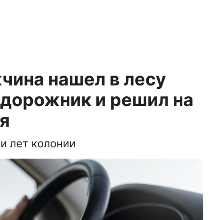
чина нашел в лесу
едорожник и решил на
я
ти лет колонии