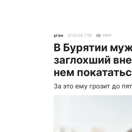
угон
22.03.24, 7:59
5944
В Бурятии муж
заглохший вн
нем покататьс
За это ему грозит до пя