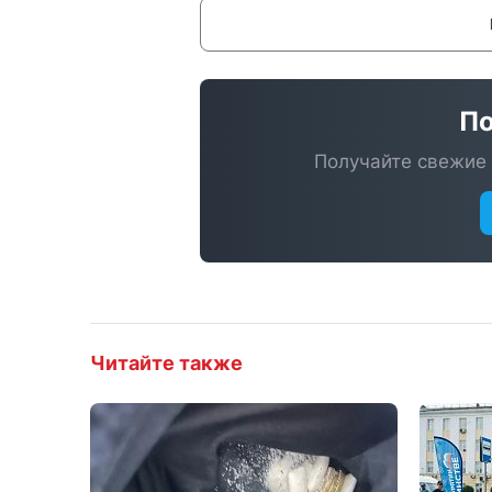
По
Получайте свежие 
Читайте также