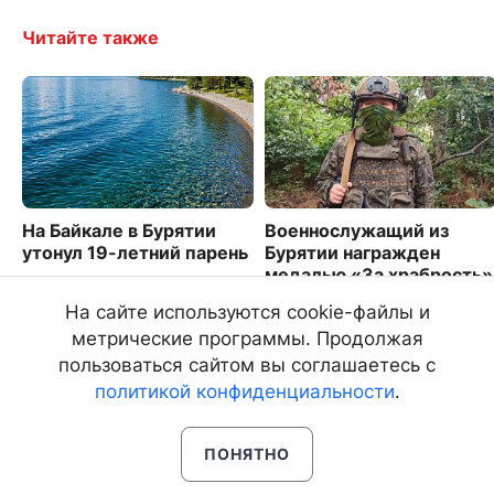
Читайте также
На Байкале в Бурятии
Военнослужащий из
утонул 19-летний парень
Бурятии награжден
медалью «За храбрость»
2991
6590
На сайте используются cookie-файлы и
метрические программы. Продолжая
пользоваться сайтом вы соглашаетесь с
политикой конфиденциальности
.
ПОНЯТНО