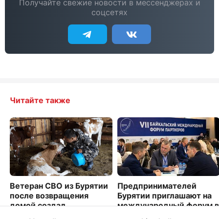
Получайте свежие новости в мессенджерах и
соцсетях
Читайте также
Ветеран СВО из Бурятии
Предпринимателей
после возвращения
Бурятии приглашают на
домой создал
международный форум в
фермерское хозяйство
Иркутске