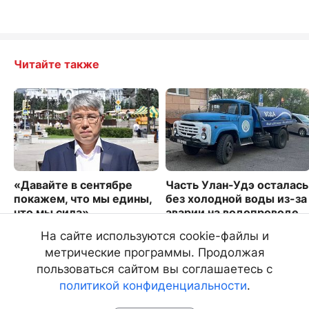
Читайте также
«Давайте в сентябре
Часть Улан-Удэ осталась
покажем, что мы едины,
без холодной воды из-за
что мы сила»
аварии на водопроводе
2309
2088
На сайте используются cookie-файлы и
метрические программы. Продолжая
пользоваться сайтом вы соглашаетесь с
политикой конфиденциальности
.