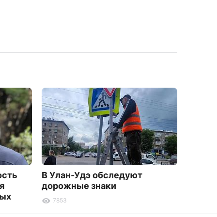
ость
В Улан-Удэ обследуют
На фес
я
дорожные знаки
показа
ных
Бурят
7853
1692