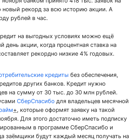
1 ноября банком принято 418 тыс. заявок на
о новый рекорд за всю историю акции. А
ду рублей в час.
редит на выгодных условиях можно ещё
ий день акции, когда процентная ставка на
составляет рекордно низкие 4% годовых.
отребительские кредиты
без обеспечения,
редитов других банков. Кредит нужно
ев на сумму от 30 тыс. до 30 млн рублей.
нусами
СберСпасибо
для владельцев месячной
райм
+
, которые оформят заявку на такой
ноября. Для этого достаточно иметь подписку
трированным в программе СберСпасибо и
гда заёмщики будут каждый месяц получать на