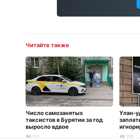
Читайте также
Число самозанятых
Улан-у
таксистов в Бурятии за год
заплат
выросло вдвое
игнори
977
976