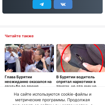
Читайте также
Глава Бурятии
В Бурятии водитель
неожиданно оказался на
спрятал наркотики в
свадьбе во время
трусах, но это ему не
фестиваля ТОС. Видео
помогло
На сайте используются cookie-файлы и
3483
2640
метрические программы. Продолжая