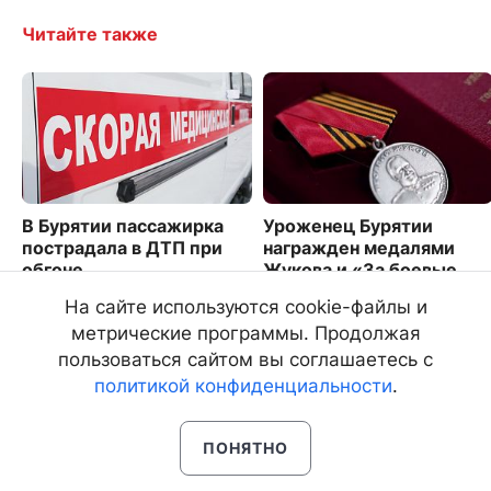
Читайте также
В Бурятии пассажирка
Уроженец Бурятии
пострадала в ДТП при
награжден медалями
обгоне
Жукова и «За боевые
отличия»
2020
На сайте используются cookie-файлы и
3114
метрические программы. Продолжая
пользоваться сайтом вы соглашаетесь с
политикой конфиденциальности
.
ПОНЯТНО