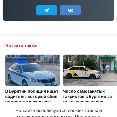
Читайте также
В Бурятии полиция ищет
Число самозанятых
водителя, который сбил
таксистов в Бурятии за
подростка и скрылся
год выросло вдвое
548
2162
На сайте используются cookie-файлы и
метрические программы. Продолжая