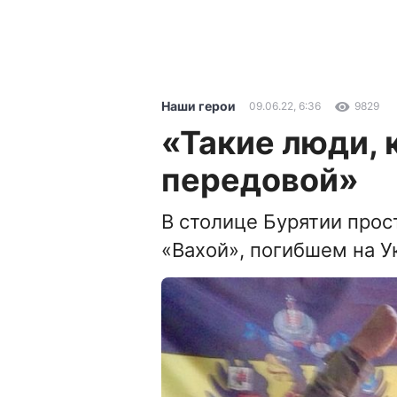
Наши герои
09.06.22, 6:36
9829
«Такие люди, 
передовой»
В столице Бурятии про
«Вахой», погибшем на У