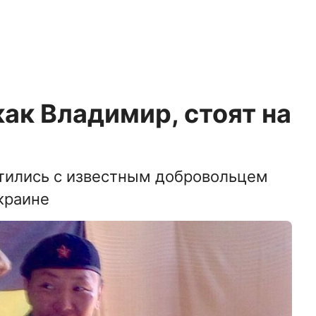
как Владимир, стоят на
стились с известным добровольцем
краине