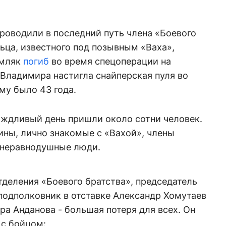
проводили в последний путь члена «Боевого
ьца, известного под позывным «Ваха»,
емляк
погиб
во время спецоперации на
Владимира настигла снайперская пуля во
му было 43 года.
ждливый день пришли около сотни человек.
ины, лично знакомые с «Вахой», члены
о неравнодушные люди.
тделения «Боевого братства», председатель
подполковник в отставке Александр Хомутаев
ра Анданова - большая потеря для всех. Он
 с бойцом: