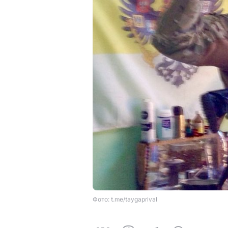
Фото: t.me/taygaprival