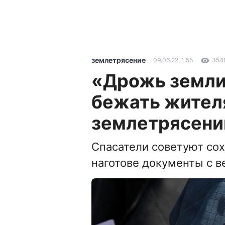
землетрясение
09.06.22, 1:55
354
«Дрожь земли»
бежать жител
землетрясени
Спасатели советуют сох
наготове документы с 