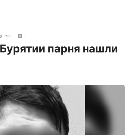
7923
1
 Бурятии парня нашли
ю