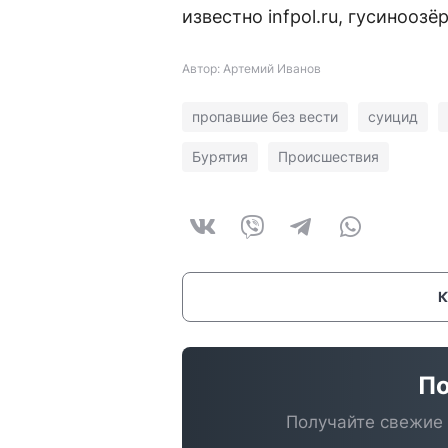
известно infpol.ru, гусиноозё
Автор: Артемий Иванов
пропавшие без вести
суицид
Бурятия
Происшествия
По
Получайте свежие 