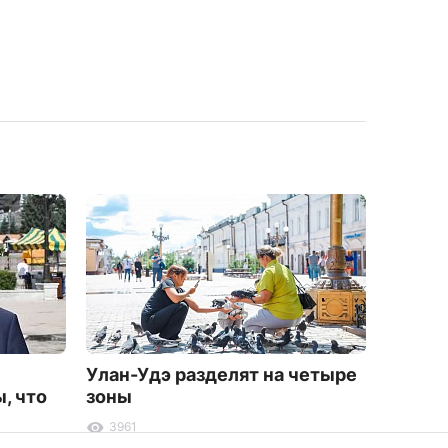
Улан-Удэ разделят на четыре
Жител
, что
зоны
беспла
кино
3961