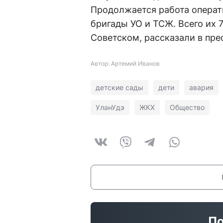
Продолжается работа операт
бригады УО и ТСЖ. Всего их 7
Советском, рассказали в пр
Автор: Артемий Иванов
детские сады
дети
авария
УланУдэ
ЖКХ
Общество
По