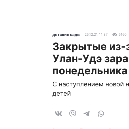
детские сады
25.12.21, 11:37
5160
Закрытые из-з
Улан-Удэ зара
понедельника
С наступлением новой н
детей