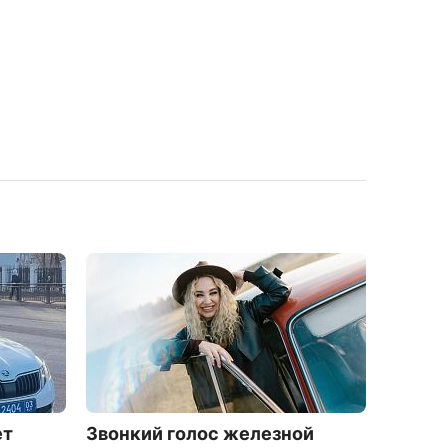
ет
Звонкий голос железной
В Улан