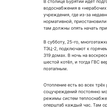
В столице Бурятии идёт подг
водоснабжения в «нерабочих
учреждения, где из-за недав
нормативной, приостановили 
там должны опять начать при
В субботу, 25-го, многоэтаж
ТЭЦ-2, подключают к горячем
319 домах. В ночь на воскрес
шестой котёл, и тогда ГВС в
поэтапным.
Отопление есть во всех трёх
соцучреждений постоянно мо
режимы систем теплоснабже
оперштаб каждый час. Там о