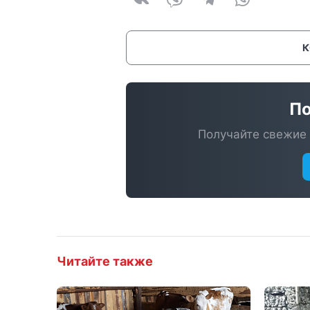
По
Получайте свежие 
Читайте также