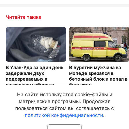
Читайте также
В Улан-Удэ за один день
В Бурятии мужчина на
задержали двух
мопеде врезался в
подозреваемых в
бетонный блок и попал в
незаконном обороте
больницу
наркотиков
3599
На сайте используются cookie-файлы и
1685
метрические программы. Продолжая
пользоваться сайтом вы соглашаетесь с
политикой конфиденциальности
.