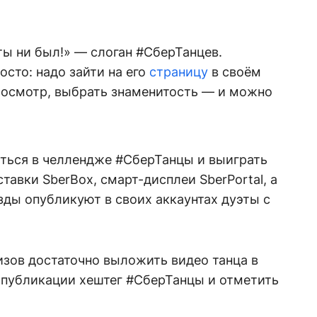
 ты ни был!» — слоган #СберТанцев.
осто: надо зайти на его
страницу
в своём
осмотр, выбрать знаменитость — и можно
ься в челлендже #СберТанцы и выиграть
тавки SberBox, смарт-дисплеи SberPortal, а
зды опубликуют в своих аккаунтах дуэты с
изов достаточно выложить видео танца в
 публикации хештег #СберТанцы и отметить