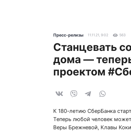
Пресс-релизы
11.11.21, 9:02
563
Станцевать со
дома — теперь
проектом #Сб
К 180-летию СберБанка стар
Теперь любой человек может
Веры Брежневой, Клавы Коки