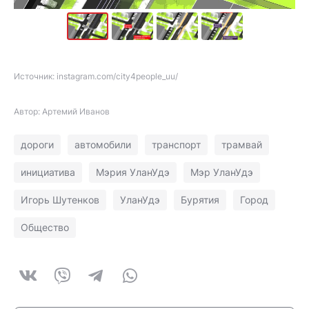
Источник: instagram.com/city4people_uu/
Автор: Артемий Иванов
дороги
автомобили
транспорт
трамвай
инициатива
Мэрия УланУдэ
Мэр УланУдэ
Игорь Шутенков
УланУдэ
Бурятия
Город
Общество