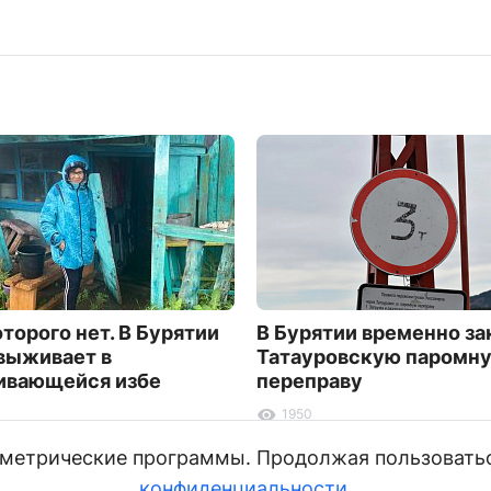
оторого нет. В Бурятии
В Бурятии временно з
выживает в
Татауровскую паромн
ивающейся избе
переправу
1950
и метрические программы. Продолжая пользовать
конфиденциальности
.