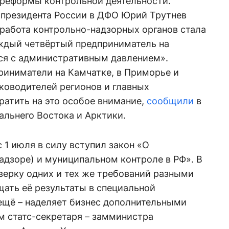
реформы контрольной деятельности.
президента России в ДФО Юрий Трутнев
о работа контрольно-надзорных органов стала
аждый четвёртый предприниматель на
ся с административным давлением».
иниматели на Камчатке, в Приморье и
ководителей регионов и главных
ратить на это особое внимание,
сообщили
в
льнего Востока и Арктики.
 1 июля в силу вступил закон «О
адзоре) и муниципальном контроле в РФ». В
верку одних и тех же требований разными
ать её результаты в специальной
ещё – наделяет бизнес дополнительными
м статс-секретаря – замминистра