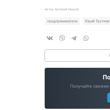
Автор: Артемий Иванов
предприниматели
Юрий Трутнев
По
Получайте свежие 