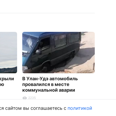
акрыли
В Улан-Удэ автомобиль
Полиц
ую
провалился в месте
разыс
коммунальной аварии
парня 
гитаро
2235
4348
ся сайтом вы соглашаетесь с
политикой