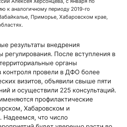
сии Алексея Херсонцева, с января по
ию к аналогичному периоду 2019-го
Забайкалье, Приморье, Хабаровском крае,
областях.
ые результаты внедрения
 регулирования. После вступления в
я территориальные органы
 контроля провели в ДФО более
ских визитов, объявили свыше пяти
ий и осуществили 225 консультаций.
рименяются профилактические
рском, Хабаровском и
. Надеемся, что число
роприятий будет уверенно расти во