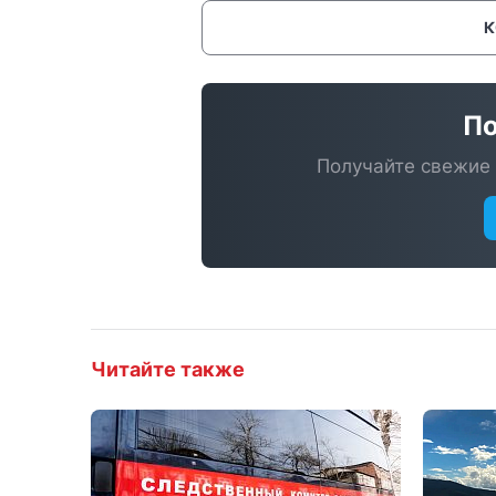
По
Получайте свежие 
Читайте также