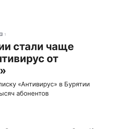
1
ии стали чаще
тивирус от
»
писку «Антивирус» в Бурятии
ысяч абонентов