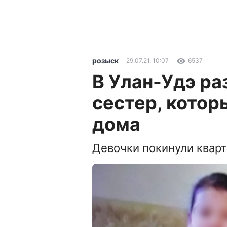
розыск
29.07.21, 10:07
6537
В Улан-Удэ р
сестер, котор
дома
Девочки покинули кварт