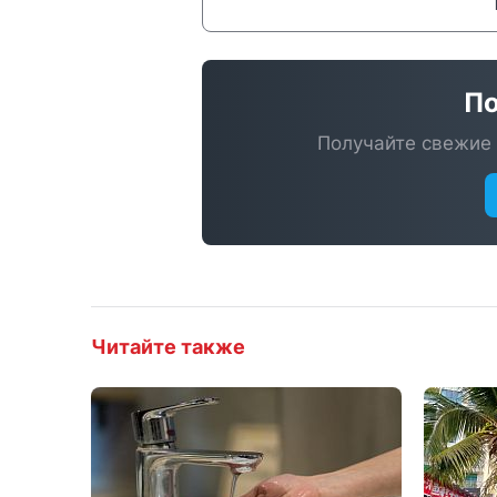
По
Получайте свежие 
Читайте также