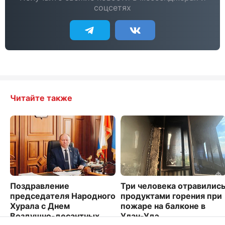
соцсетях
Читайте также
Поздравление
Три человека отравилис
председателя Народного
продуктами горения при
Хурала с Днем
пожаре на балконе в
Воздушно-десантных
Улан-Удэ