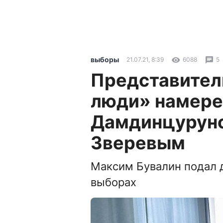
выборы
21.07.21, 8:39
6088
5
Представител
люди» намере
Дамдинцурун
Зверевым
Максим Бувалин подал 
выборах