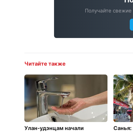
Получайте свежие 
Читайте также
Улан-удэнцам начали
Санья: