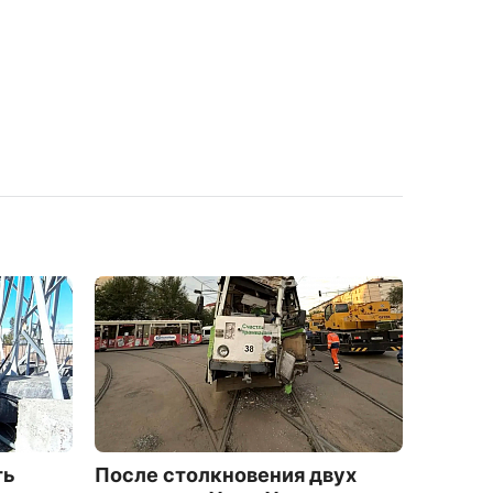
ть
После столкновения двух
На ула