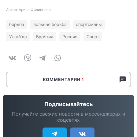
Автор: Арина Филиппова
борьба
вольная борьба
спортсмены
УланУдэ
Бурятия
Россия
Спорт
КОММЕНТАРИИ
1
Подписывайтесь
Получайте свежие новости в мессенджерах и
соцсетях