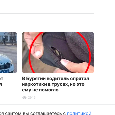
ет
В Бурятии водитель спрятал
Улан-
л
наркотики в трусах, но это
восст
ему не помогло
водос
2946
4033
ся сайтом вы соглашаетесь с
политикой