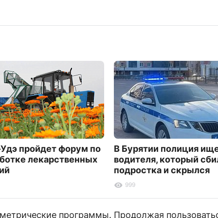
-Удэ пройдет форум по
В Бурятии полиция ищ
ботке лекарственных
водителя, который сби
ий
подростка и скрылся
999
и метрические программы. Продолжая пользовать