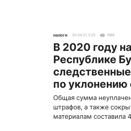
налоги
30.04.21, 5:25
1989
В 2020 году н
Республике Бу
следственные
по уклонению 
Общая сумма неуплачен
штрафов, а также сокр
материалам составила 