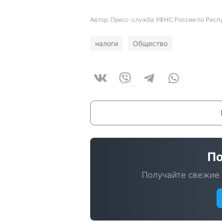
Автор: Пресс-служба УФНС России по Респ
налоги
Общество
По
Получайте свежие 