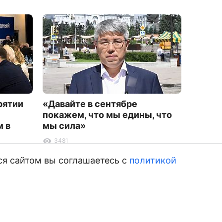
рятии
«Давайте в сентябре
Санья:
покажем, что мы едины, что
отдых
 в
мы сила»
9668
3481
ся сайтом вы соглашаетесь с
политикой