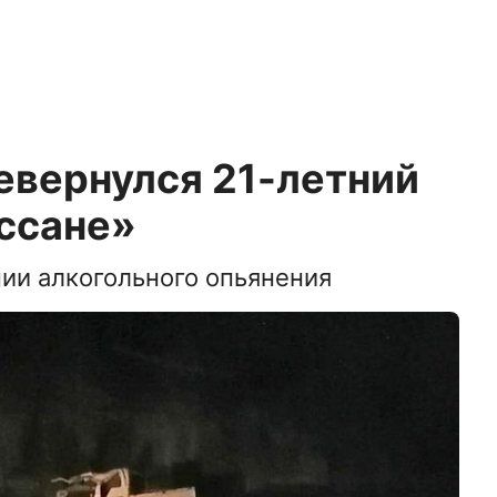
евернулся 21-летний
иссане»
нии алкогольного опьянения