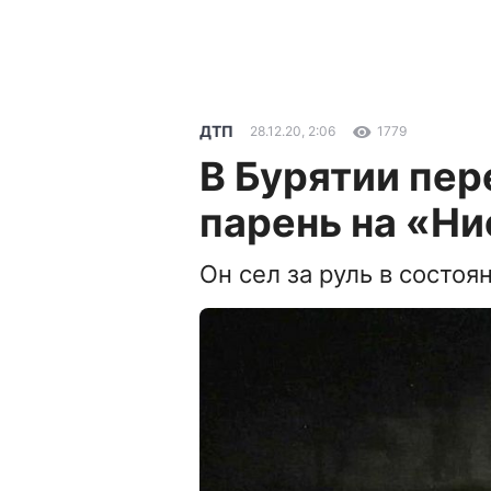
ДТП
28.12.20, 2:06
1779
В Бурятии пер
парень на «Н
Он сел за руль в состоя