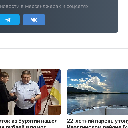
новости в мессенджерах и соцсетях
ток из Бурятии нашел
22-летний парень утон
яч рублей и помог
Иволгинском районе Б