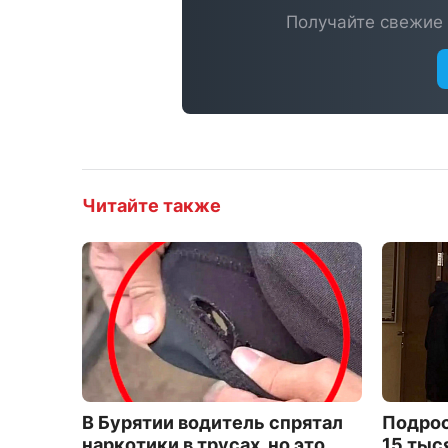
Получайте свежие 
Читайте также
В Бурятии водитель спрятал
Подрос
наркотики в трусах, но это
15 тыс